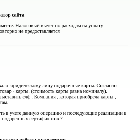
атор сайта
 имеете. Налоговый вычет по расходам на уплату
овторно не предоставляется
вало юридическому лицу подарочные карты. Согласно
товар - карты. (стоимость карты равна номиналу).
ыставить счф . Компания , которая приобрела карты ,
там.
ить в учете данную операцию и последующие реализации в
и подаренных сертификатов ?
т отдела работы с клиентами