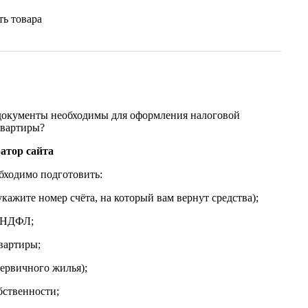
ть товара
 документы необходимы для оформления налоговой
квартиры?
атор сайта
бходимо подготовить:
укажите номер счёта, на который вам вернут средства);
2-НДФЛ;
квартиры;
 первичного жилья);
бственности;