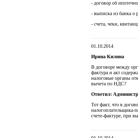
- договор об ипотечн
- выписка из банка о 
- счета, чеки, квитан
01.10.2014
Ирина Килина
В договоре между ор
фактура и акт содерж
налоговые органы отк
вычета по НДС?
Ответил: Администр
Тот факт, что в дого
налогоплательщика-п
счете-фактуре, при в
01.10.2014