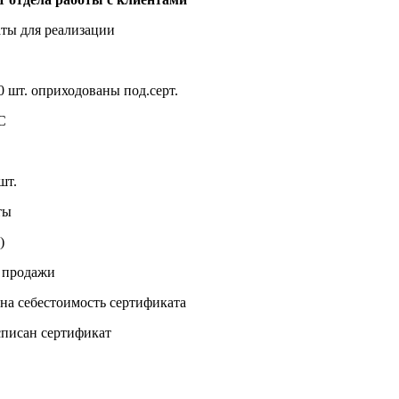
ты для реализации
00 шт. оприходованы под.серт.
С
шт.
ты
)
с продажи
ана себестоимость сертификата
 списан сертификат