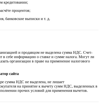
ом кредитовании;
расчёте процентов;
ция, банковские выписки и т. д.
ганизацией и продавцом не выделена сумма НДС. Счет-
ат в себе информацию о ставке и сумме налога. Могут ли
азать организации в праве на применение налогового
атор сайта
воре сумма НДС не выделена, не лишает
окупателя на принятие к вычету сумм НДС, выделенных в
ыполнении прочих условий для применения вычетов.